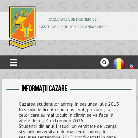
FACULTATEA DE INGINERIA ȘI
GESTIUNEA PRODUCȚIILOR ANIMALIERE
ACASĂ
INFORMAŢII CAZARE
DESPRE NOI
ADMITERE
Cazarea studenților admiși în sesiunea iulie 2015
la studii de licență sau masterat, precum și a
STUDENȚI
celor care au mai locuit în cămin se va face în
zilele de 3 și 4 octombrie 2015.
CERCETARE
Studentii din anul I, studii universitare de licență
și studii universitare de masterat, admiși în
sesiunea septembrie 2015, vor fi cazati în data
PUBLICAȚII