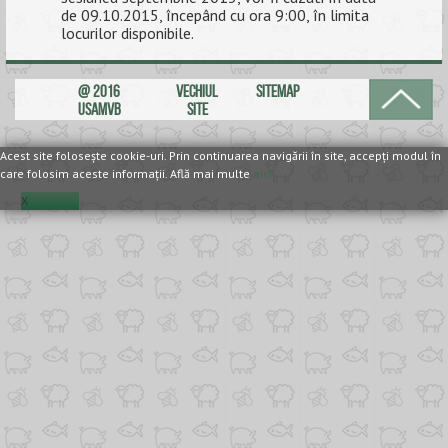
de 09.10.2015, începând cu ora 9:00, în limita
locurilor disponibile.
ANUNȚURI
ALUMNI
@ 2016
VECHIUL
SITEMAP
USAMVB
SITE
EVALUARE
Acest site foloseşte cookie-uri. Prin continuarea navigării în site, accepţi modul în
CONTACT
care folosim aceste informaţii. Află mai multe
aici
X