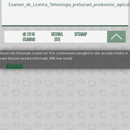
Examen_de_Licenta_Tehnologia_prelucrarii_produselor_agricol
ANUNȚURI
ALUMNI
EVALUARE
@ 2016
VECHIUL
SITEMAP
USAMVB
SITE
CONTACT
Acest site foloseşte cookie-uri. Prin continuarea navigării în site, accepţi modul în
care folosim aceste informaţii. Află mai multe
aici
X