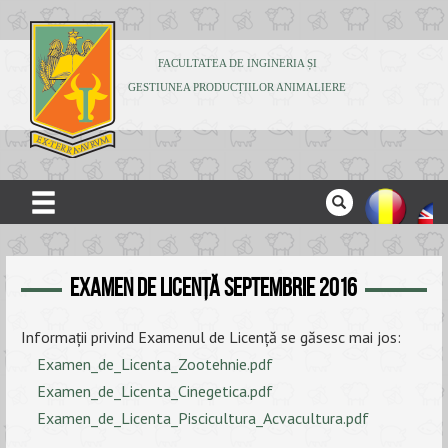
FACULTATEA DE INGINERIA ȘI
GESTIUNEA PRODUCȚIILOR ANIMALIERE
ACASĂ
Examen de Licenţă Septembrie 2016
DESPRE NOI
ADMITERE
Informaţii privind Examenul de Licenţă se găsesc mai jos:
Examen_de_Licenta_Zootehnie.pdf
STUDENȚI
Examen_de_Licenta_Cinegetica.pdf
CERCETARE
Examen_de_Licenta_Piscicultura_Acvacultura.pdf
PUBLICAȚII