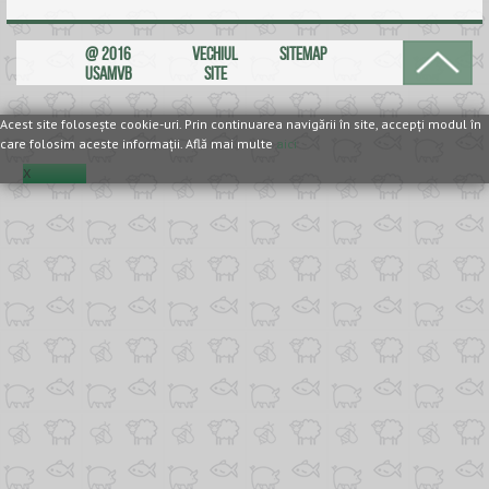
ANUNȚURI
@ 2016
VECHIUL
SITEMAP
USAMVB
SITE
ALUMNI
Acest site foloseşte cookie-uri. Prin continuarea navigării în site, accepţi modul în
EVALUARE
care folosim aceste informaţii. Află mai multe
aici
CONTACT
X