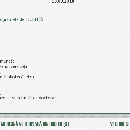
18.09.2018
 programele de LICENȚĂ
e muncă;
le universității;
;
, bibliotecă, etc.)
;
master și ciclul III de doctorat.
 MEDICINĂ VETERINARĂ DIN BUCUREŞTI
VECHIUL SI