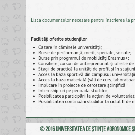
Lista documentelor necesare pentru înscrierea la
Facilități oferite studenților
Cazare în căminele universității;
Burse de performanță, merit, speciale, sociale;
Burse prin programul de mobilități Erasmus+;
Consiliere, cursuri de antreprenoriat și oferte d
Stagii de practică la unități de profil și în stațiuni
Acces la baza sportivă din campusul universității
Acces la baza materială (săli de curs, laboratoare
Implicare în proiecte de cercetare științifică;
Internship-uri pe perioada studiilor;
Posibilitatea participării la acțiuni de voluntariat
Posibilitatea continuării studiilor la ciclul II de 
© 2016 UNIVERSITATEA DE ŞTIINŢE AGRONOMICE ŞI