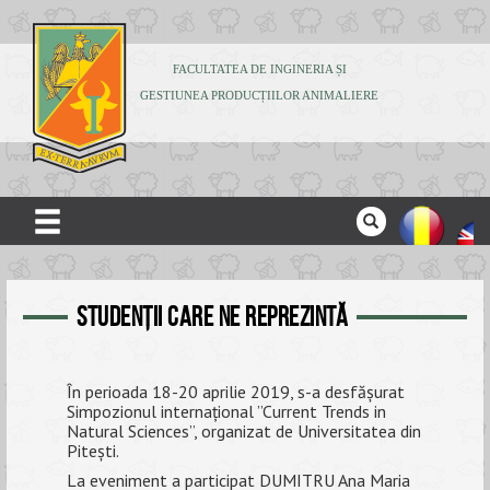
FACULTATEA DE INGINERIA ȘI
GESTIUNEA PRODUCȚIILOR ANIMALIERE
ACASĂ
DESPRE NOI
Studenții care ne reprezintă
ADMITERE
În perioada 18-20 aprilie 2019, s-a desfășurat
STUDENȚI
Simpozionul internațional ”Current Trends in
Natural Sciences”, organizat de Universitatea din
CERCETARE
Pitești.
La eveniment a participat DUMITRU Ana Maria
PUBLICAȚII