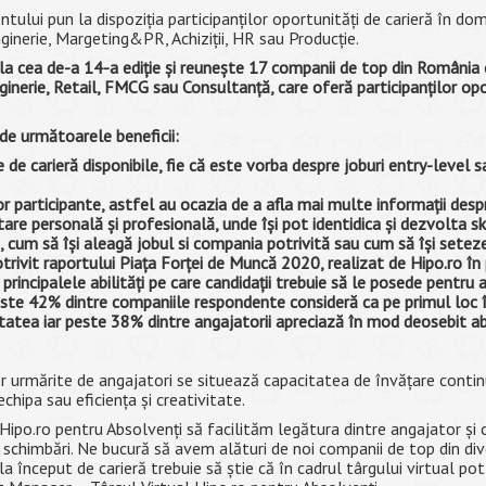
ului pun la dispoziţia participanţilor oportunităţi de carieră în do
nginerie, Margeting&PR, Achiziţii, HR sau Producţie.
la cea de-a 14-a ediţie şi reuneşte 17 companii de top din România 
nginerie, Retail, FMCG sau Consultanţă, care oferă participanţilor op
te de următoarele beneficii:
e de carieră disponibile, fie că este vorba despre joburi entry-level 
r participante, astfel au ocazia de a afla mai multe informaţii des
are personală şi profesională, unde îşi pot identidica şi dezvolta skil
i, cum să îşi aleagă jobul si compania potrivită sau cum să îşi sete
otrivit raportului Piaţa Forţei de Muncă 2020, realizat de Hipo.ro 
rincipalele abilităţi pe care candidaţii trebuie să le posede pentru a
 Peste 42% dintre companiile respondente consideră ca pe primul loc 
ilitatea iar peste 38% dintre angajatorii apreciază în mod deosebit 
lor urmărite de angajatori se situează capacitatea de învăţare contin
în echipa sau eficienţa şi creativitate.
 Hipo.ro pentru Absolvenţi să facilităm legătura dintre angajator şi 
schimbări. Ne bucură să avem alături de noi companii de top din diver
ă la început de carieră trebuie să ştie că în cadrul târgului virtual p