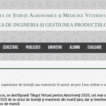
ea de Știinţe Agronomice şi Medicină Veterina
A DE INGINERIA ȘI GESTIUNEA PRODUCȚII
CERCETARE
PUBLICAȚII
ANUNȚURI
ALUMNI
EVALUARE
ile superioare de licenţă sau masterat în acest an pot face online o se
o.ro, se desfăşoară Târgul Virtual pentru Absolvenţi 2020, cel mai
20 de la ciclul de licenţă şi masterat din toată ţara, dar şi tinerilo
 loc de muncă
.