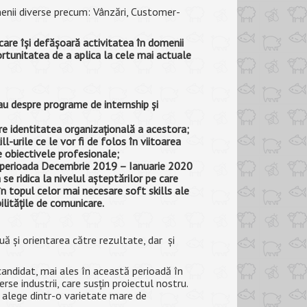
menii diverse precum: Vânzări, Customer-
care îşi defăşoară activitatea în domenii
ortunitatea de a aplica la cele mai actuale
sau despre programe de internship şi
pre identitatea organizaţională a acestora;
l-urile ce le vor fi de folos în viitoarea
ze obiectivele profesionale;
în perioada Decembrie 2019 – Ianuarie 2020
 se ridica la nivelul aşteptărilor pe care
în topul celor mai necesare soft skills ale
abilităţile de comunicare.
uă şi orientarea către rezultate, dar şi
candidat, mai ales în această perioadă în
se industrii, care susţin proiectul nostru.
ot alege dintr-o varietate mare de