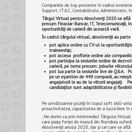
Companiile de top prezente în cadrul eveniment
Support, IT&C, Contabilitate, Administrativ, I
Târgul Virtual pentru Absolvenţi 2020 se află 
precum Finaciar-Bancar, IT, Telecomunicaţii, I
oportunităţi de carieră din această vară.
În cadrul târgului virtual, absolvenţii au par
pot aplica online cu CV-ul la oportunităţil
traineeship;
pot accesa profilele online ale companiilo
pot participa la sesiunile online de dezvolt
carieră, pe teme precum: joburile viitorulu
pot lua parte la sesiunile live de Q&A. P
pe un eşantion de 449 companii, au reieşit p
angajatorii le au de la viitorii angajaţi.
candidaţilor sunt adaptibilitatea şi flexib
Pe următoarele poziţii în topul soft skill-uri
proactivitatea, capacitatea de a lucra bine 
„Ne dorim ca prin intermediul Târgului Virtual
care piaţa forţei de muncă din România suferă 
Absolvenţii anului 2020, dar şi cei care se afl