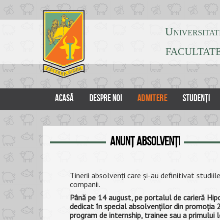
Universitat
FACULTATE
ADMITERE
ACASĂ
DESPRE NOI
STUDENȚI
Anunț absolvenți
Tinerii absolvenţi care şi-au definitivat studi
companii.
Până pe 14 august, pe portalul de carieră Hip
dedicat în special absolvenţilor din promoţia 20
program de internship, trainee sau a primului