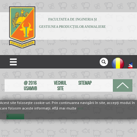
FACULTATEA DE INGINERIA ȘI
GESTIUNEA PRODUCȚIILOR ANIMALIERE
ACASĂ
@ 2016
VECHIUL
SITEMAP
DESPRE NOI
USAMVB
SITE
ADMITERE
Acest site foloseşte cookie-uri. Prin continuarea navigării în site, accepţi modul în
care folosim aceste informaţii. Află mai multe
aici
STUDENȚI
X
CERCETARE
PUBLICAȚII