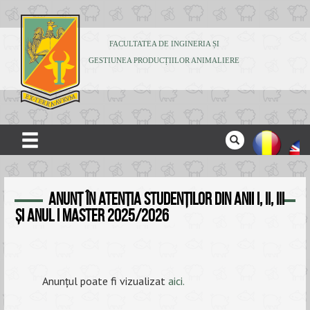
FACULTATEA DE INGINERIA ȘI
GESTIUNEA PRODUCȚIILOR ANIMALIERE
ACASĂ
ANUNȚ în atenția studenților din anii I, II, III
DESPRE NOI
și anul I master 2025/2026
ADMITERE
STUDENȚI
CERCETARE
Anunțul poate fi vizualizat
aici.
PUBLICAȚII