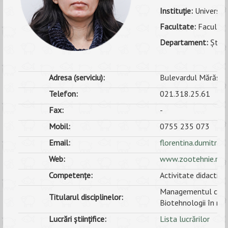
Instituţie:
Universita
ANUNȚURI
Facultate:
Facultate
ALUMNI
Departament:
Știin
EVALUARE
Adresa (serviciu):
Bulevardul Mărăști, 
CONTACT
Telefon:
021.318.25.61
Fax:
-
Mobil:
0755 235 073
Email:
florentina.dumitra
Web:
www.zootehnie.ro
Competențe:
Activitate didactică
Managementul calită
Titularul disciplinelor:
Biotehnologii în nutr
Lucrări științifice:
Lista lucrărilor