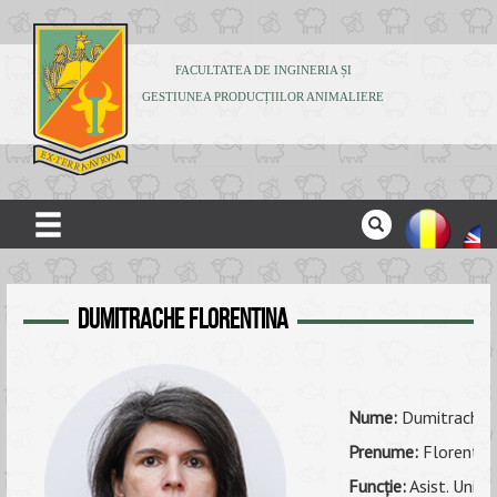
FACULTATEA DE INGINERIA ȘI
GESTIUNEA PRODUCȚIILOR ANIMALIERE
ACASĂ
Dumitrache Florentina
DESPRE NOI
ADMITERE
STUDENȚI
Nume:
Dumitrache
CERCETARE
Prenume:
Florentin
Funcţie:
Asist. Univ. 
PUBLICAȚII