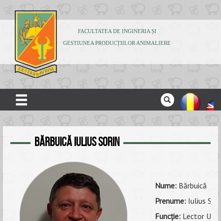
FACULTATEA DE INGINERIA ȘI
GESTIUNEA PRODUCȚIILOR ANIMALIERE
ACASĂ
Bărbuică Iulius Sorin
DESPRE NOI
ADMITERE
STUDENȚI
Nume:
Bărbuică
CERCETARE
Prenume:
Iulius Sori
Funcţie:
Lector Univ.
PUBLICAȚII