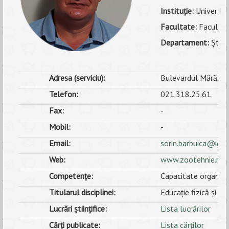
Instituţie:
Universita
ANUNȚURI
Facultate:
Facultate
ALUMNI
Departament:
Știin
EVALUARE
Adresa (serviciu):
Bulevardul Mărăști, 
CONTACT
Telefon:
021.318.25.61
Fax:
-
Mobil:
-
Email:
sorin.barbuica@igpa
Web:
www.zootehnie.ro
Competențe:
Capacitate organizat
Titularul disciplinei:
Educație fizică și s
Lucrări științifice:
Lista lucrărilor
Cărți publicate:
Lista cărţilor