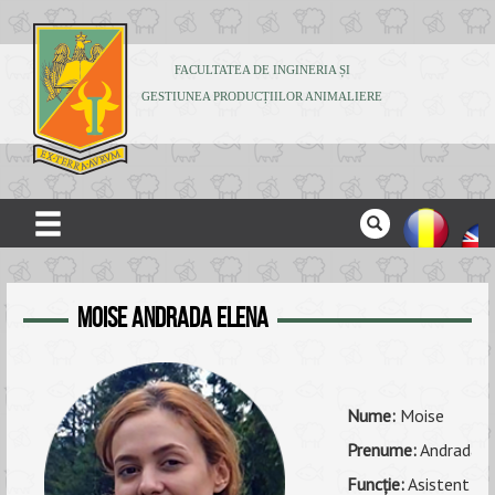
FACULTATEA DE INGINERIA ȘI
GESTIUNEA PRODUCȚIILOR ANIMALIERE
ACASĂ
Moise Andrada Elena
DESPRE NOI
ADMITERE
STUDENȚI
Nume:
Moise
CERCETARE
Prenume:
Andrada -
Funcţie:
Asistent uni
PUBLICAȚII