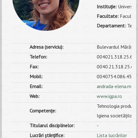
Instituţie:
Universita
ANUNȚURI
Facultate:
Facultate
ALUMNI
Departament:
Tehno
EVALUARE
Adresa (serviciu):
Bulevardul Mărăști, 
CONTACT
Telefon:
004021.318.25.61
Fax:
0040.21.318.25.61
Mobil:
0040754.086.454
Email:
andrada-elena.moi
Web:
www.igpa.ro
Tehnologia produsel
Competențe:
Igiena societăților d
Titularul disciplinelor:
-
Lucrări științifice:
Lista lucrărilor