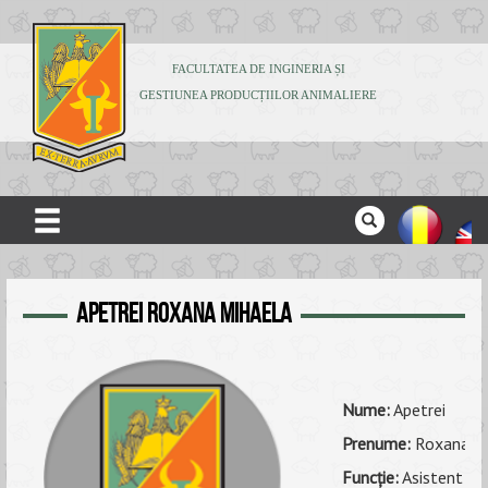
FACULTATEA DE INGINERIA ȘI
GESTIUNEA PRODUCȚIILOR ANIMALIERE
ACASĂ
Apetrei Roxana Mihaela
DESPRE NOI
ADMITERE
STUDENȚI
Nume:
Apetrei
CERCETARE
Prenume:
Roxana M
Funcţie:
Asistent uni
PUBLICAȚII