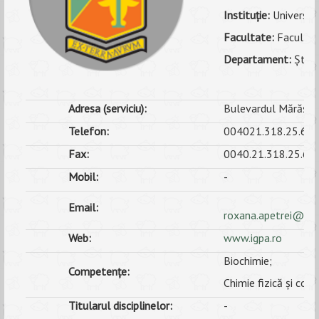
Instituţie:
Universita
ANUNȚURI
Facultate:
Facultate
ALUMNI
Departament:
Știin
EVALUARE
Adresa (serviciu):
Bulevardul Mărăști, 
CONTACT
Telefon:
004021.318.25.61
Fax:
0040.21.318.25.61
Mobil:
-
Email:
roxana.apetrei@us
Web:
www.igpa.ro
Biochimie;
Competențe:
Chimie fizică și colo
Titularul disciplinelor:
-