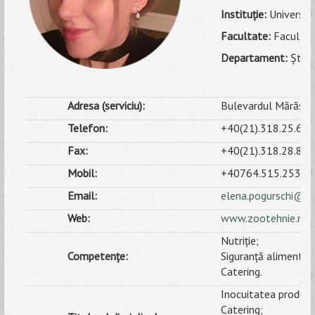
Instituţie:
Universita
ANUNȚURI
Facultate:
Facultate
ALUMNI
Departament:
Știin
EVALUARE
Adresa (serviciu):
Bulevardul Mărăști, 
CONTACT
Telefon:
+40(21).318.25.64
Fax:
+40(21).318.28.88
Mobil:
+40764.515.253
Email:
elena.pogurschi@u
Web:
www.zootehnie.ro
Nutriție;
Competențe:
Siguranță alimentar
Catering.
Inocuitatea produse
Catering;