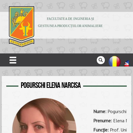
FACULTATEA DE INGINERIA ȘI
GESTIUNEA PRODUCȚIILOR ANIMALIERE
ACASĂ
Pogurschi Elena Narcisa
DESPRE NOI
ADMITERE
STUDENȚI
Nume:
Pogurschi
CERCETARE
Prenume:
Elena Nar
Funcţie:
Prof. Univ. 
PUBLICAȚII